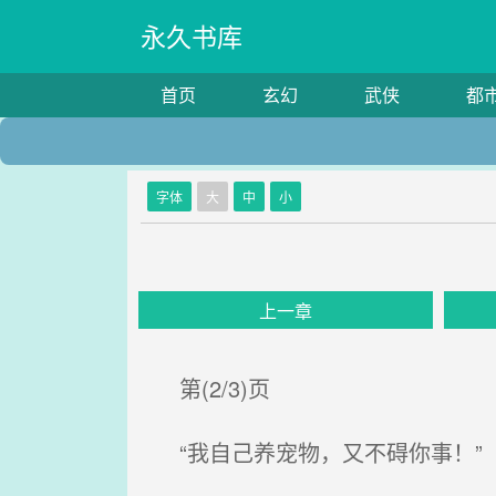
永久书库
首页
玄幻
武侠
都
字体
大
中
小
上一章
第(2/3)页
“我自己养宠物，又不碍你事！”