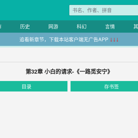
市
历史
网游
科幻
言情
追看新章节，下载本站客户端无广告APP
↓↓↓
第32章 小白的请求-《一路觅安宁》
目录
存书签