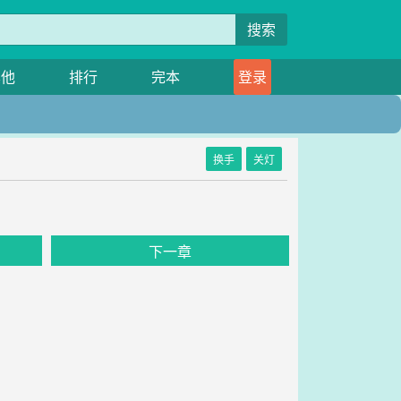
搜索
其他
排行
完本
登录
换手
关灯
下一章