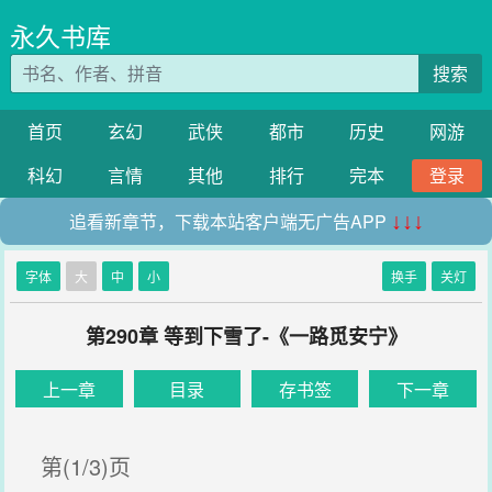
永久书库
搜索
首页
玄幻
武侠
都市
历史
网游
科幻
言情
其他
排行
完本
登录
追看新章节，下载本站客户端无广告APP
↓↓↓
字体
大
中
小
换手
关灯
第290章 等到下雪了-《一路觅安宁》
上一章
目录
存书签
下一章
第(1/3)页