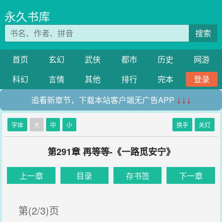
永久书库
搜索
首页
玄幻
武侠
都市
历史
网游
科幻
言情
其他
排行
完本
登录
追看新章节，下载本站客户端无广告APP
↓↓↓
字体
大
中
小
换手
关灯
第291章 再等等-《一路觅安宁》
上一章
目录
存书签
下一章
第(2/3)页