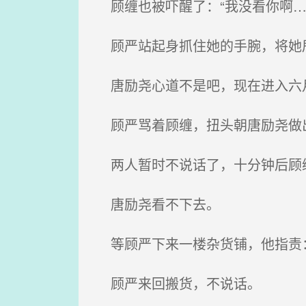
顾缠也被吓醒了：“我没看你啊…
顾严站起身抓住她的手腕，将她甩
唐励尧心道不是吧，现在进入六月
顾严骂着顾缠，扭头朝唐励尧做
两人暂时不说话了，十分钟后顾缠
唐励尧看不下去。
等顾严下来一楼杂货铺，他指责：
顾严来回搬货，不说话。