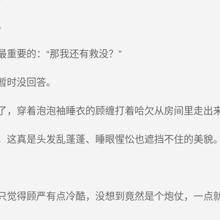
。
重要的：“那我还有救没？”
暂时没回答。
，穿着泡泡袖睡衣的顾缠打着哈欠从房间里走出
这真是头发乱蓬蓬、睡眼惺忪也遮挡不住的美貌
觉得顾严有点冷酷，没想到竟然是个炮仗，一点