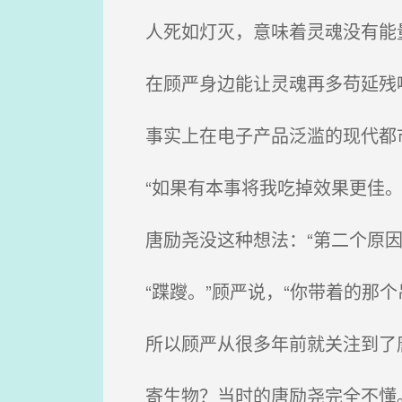
人死如灯灭，意味着灵魂没有能
在顾严身边能让灵魂再多苟延残喘
事实上在电子产品泛滥的现代都
“如果有本事将我吃掉效果更佳。
唐励尧没这种想法：“第二个原因
“蹀躞。”顾严说，“你带着的那
所以顾严从很多年前就关注到了
寄生物？当时的唐励尧完全不懂