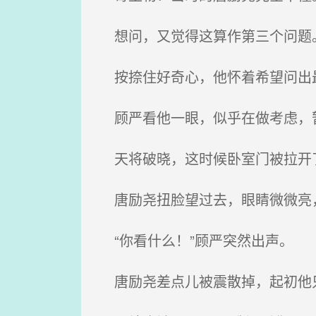
想问，又觉得这算作第三个问题
按捺住好奇心，他怀着希望问出最
顾严看他一眼，似乎在做考虑，
天将破晓，这时候卧室门被拉开了
唐励尧扭脸望过去，眼睛微微亮，
“你看什么！”顾严突然出声。
唐励尧差点儿被震散掉，起初他只