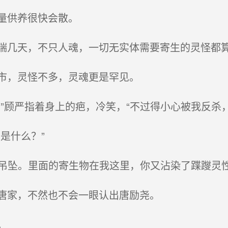
量供养很快会散。
几天，不只人魂，一切无实体需要寄生的灵怪都
市，灵怪不多，灵魂更是罕见。
”顾严指着身上的疤，冷笑，“不过得小心被我反杀
是什么？”
个吊坠。里面的寄生物在我这里，你又沾染了蹀躞灵性
唐家，不然也不会一眼认出唐励尧。
。