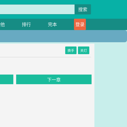
搜索
其他
排行
完本
登录
换手
关灯
下一章