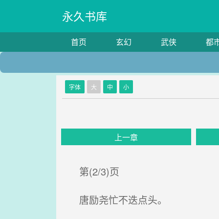
永久书库
首页
玄幻
武侠
都
字体
大
中
小
上一章
第(2/3)页
唐励尧忙不迭点头。