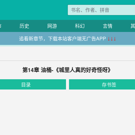
市
历史
网游
科幻
言情
追看新章节，下载本站客户端无广告APP
↓↓↓
第14章 油桶-《城里人真的好奇怪呀》
目录
存书签