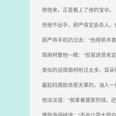
想他来，正是看上了他的宝伞。
但他不出手，顾严肯定会杀人，
顾严将手机扔过去：“他用邪术害
简南柯瞥他一眼：“但梁进贤肯定
类似的话简南柯听过太多，耳朵
最起码唐励尧是无辜的，油人一
他淡淡道：“我拿着唐家的钱，还
唐励尧阔绰道：“不会让简大师白