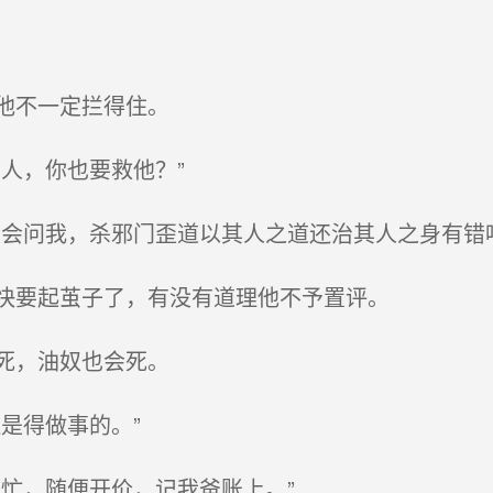
他不一定拦得住。
人，你也要救他？”
会问我，杀邪门歪道以其人之道还治其人之身有错吗
快要起茧子了，有没有道理他不予置评。
死，油奴也会死。
是得做事的。”
忙，随便开价，记我爸账上。”