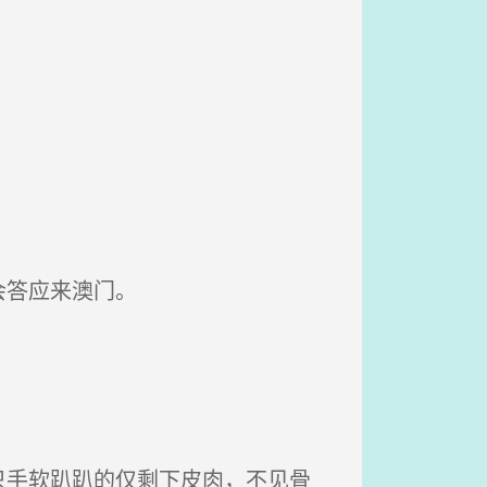
会答应来澳门。
手软趴趴的仅剩下皮肉，不见骨