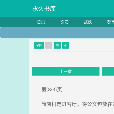
永久书库
首页
玄幻
武侠
都
字体
大
中
小
上一章
第(3/3)页
简南柯走进客厅，将公文包放在