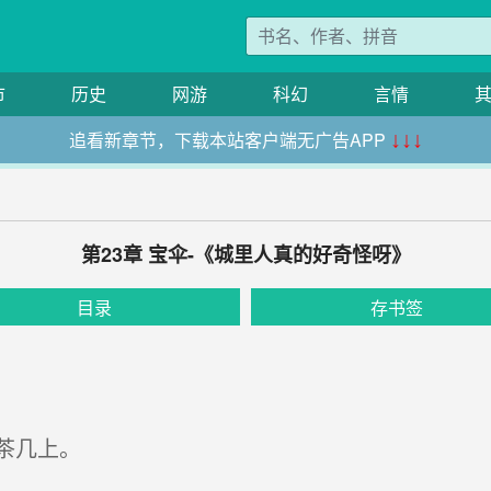
市
历史
网游
科幻
言情
追看新章节，下载本站客户端无广告APP
↓↓↓
第23章 宝伞-《城里人真的好奇怪呀》
目录
存书签
茶几上。