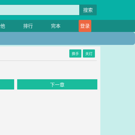
搜索
其他
排行
完本
登录
换手
关灯
下一章