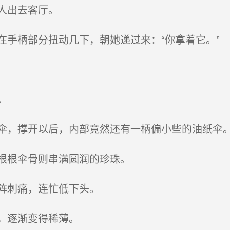
人出去客厅。
手柄部分扭动几下，朝她递过来：“你拿着它。”
。
，撑开以后，内部竟然还有一柄偏小些的油纸伞
根根伞骨则串满圆润的珍珠。
阵刺痛，连忙低下头。
，逐渐变得稀薄。