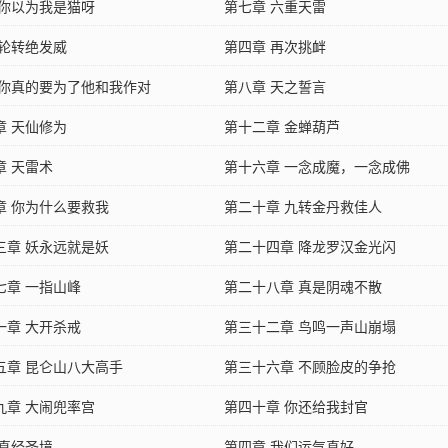
 你以为我是猫呀
第七章 六重天雷
 轮转绝发威
第四章 再次挑衅
 你真的要为了他和我作对
第八章 天之誓言
章 天仙修为
第十二章 金蝉葫芦
章 天雷术
第十六章 一念成魔，一念成佛
章 你为什么要救我
第二十章 九转金丹救佳人
三章 妖永远就是妖
第二十四章 降龙罗汉金光闪
七章 一指山峰
第二十八章 真是阴魂不散
一章 大开杀戒
第三十二章 鸟鸣一声山崩塌
五章 昆仑山八大高手
第三十六章 不顾脸皮的争抢
九章 大闹兜率宫
第四十章 你还给我封官
 真经圣境
第四章 我们运气真好