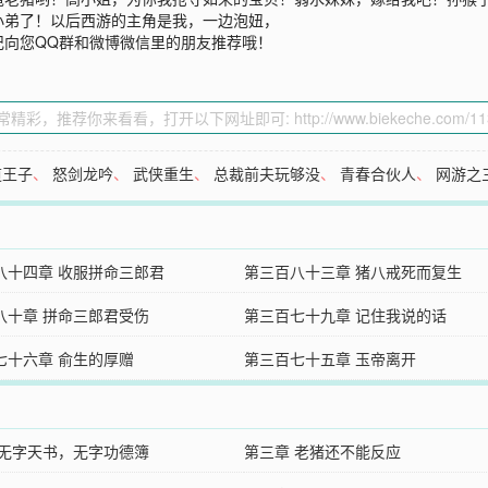
小弟了！以后西游的主角是我，一边泡妞，
记向您QQ群和微博微信里的朋友推荐哦！
道王子
、
怒剑龙吟
、
武侠重生
、
总裁前夫玩够没
、
青春合伙人
、
网游之
八十四章 收服拼命三郎君
第三百八十三章 猪八戒死而复生
八十章 拼命三郎君受伤
第三百七十九章 记住我说的话
七十六章 俞生的厚赠
第三百七十五章 玉帝离开
 无字天书，无字功德簿
第三章 老猪还不能反应