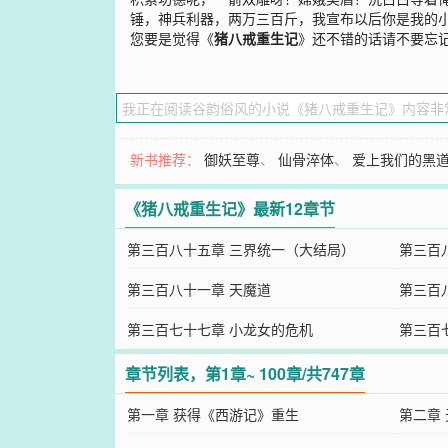
锤，神兵利器，两万三百斤，我宣布以后你是我的
您要是觉得《
猪八戒重生记
》还不错的话请不要忘
新书推荐：
御妖至尊
、
仙骨淬体
、
爱上我们的黑
《猪八戒重生记》最新12章节
第三百八十五章 三界统一（大结局）
第三百
第三百八十一章 天魔道
第三百
第三百七十七章 小龙女的危机
第三百
章节列表，第1章~ 100章/共747章
第一章 获得《西游记》重生
第二章