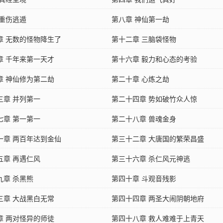
 重伤逃遁
第八章 神仙第一劫
章 无数的怪物降生了
第十二章 三脑袋怪物
章 千年来第一天才
第十六章 毅力和心态的考验
章 神仙修为第二劫
第二十章 心炼之劫
三章 并列第一
第二十四章 势如破竹众人惊
七章 第一第一
第二十八章 兽魂金身
一章 两百年达到金仙
第三十二章 大唐国的繁荣昌盛
五章 再遇仁风
第三十六章 杀仁风元神逃
九章 杀黑熊
第四十章 斗观音残影
三章 大战黑白无常
第四十四章 两圣大闹阴朝地府
章 两对怪异的师徒
第四十八章 救人难难于上青天