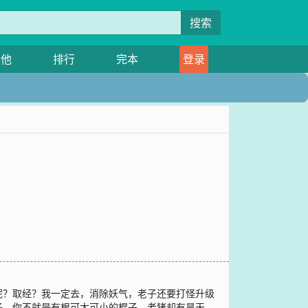
搜索
其他
排行
完本
登录
呢？取经？我一定去，消除妖气，老子还要打怪升级
子，你不就是有根可大可小的棍子，老猪却有昊天