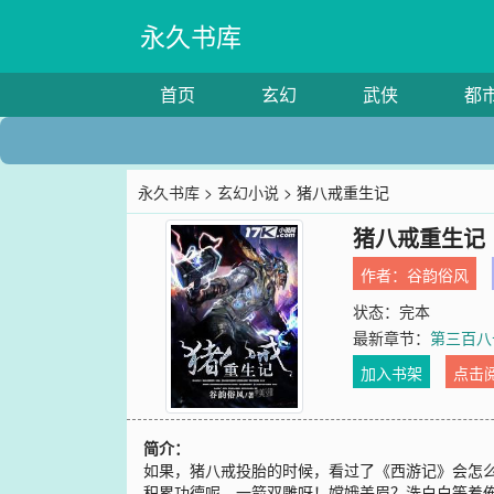
永久书库
首页
玄幻
武侠
都
永久书库
>
玄幻小说
> 猪八戒重生记
猪八戒重生记
作者：
谷韵俗风
状态：完本
最新章节：
第三百八
加入书架
点击
简介：
如果，猪八戒投胎的时候，看过了《西游记》会怎
积累功德呢，一箭双雕呀！嫦娥美眉？洗白白等着