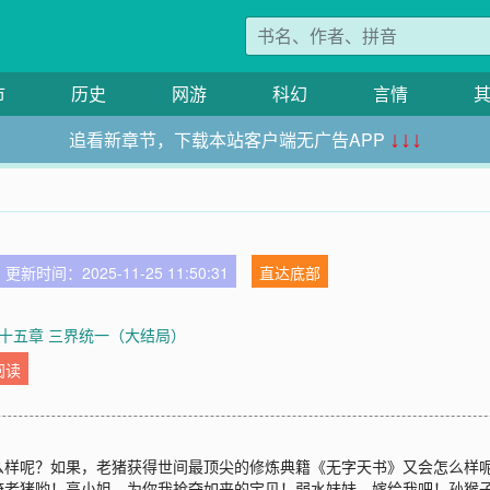
市
历史
网游
科幻
言情
追看新章节，下载本站客户端无广告APP
↓↓↓
更新时间：2025-11-25 11:50:31
直达底部
十五章 三界统一（大结局）
阅读
么样呢？如果，老猪获得世间最顶尖的修炼典籍《无字天书》又会怎么样
俺老猪哟！高小姐，为你我抢夺如来的宝贝！弱水妹妹，嫁给我吧！孙猴