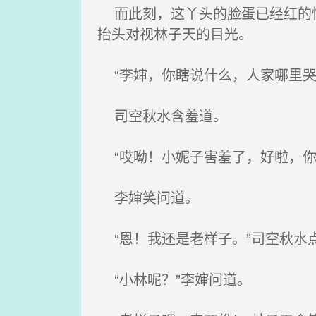
而此刻，这丫头的脸蛋已经红的快
抬头对视林子天的目光。
“李婶，你瞎说什么，人家哪里哭
司空秋水含羞道。
“哎呦！小妮子害羞了，好啦，你
李婶笑问道。
“恩！我还是老样子。”司空秋水
“小林呢？”李婶问道。