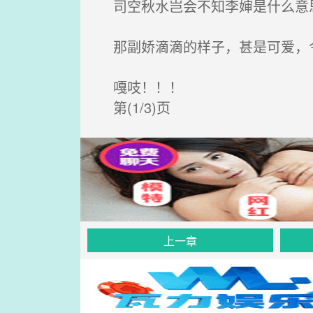
司空秋水岂会不知李婶是什么意思
那副娇滴滴的样子，甚是可爱，
嘎吱！！！
第(1/3)页
上一章