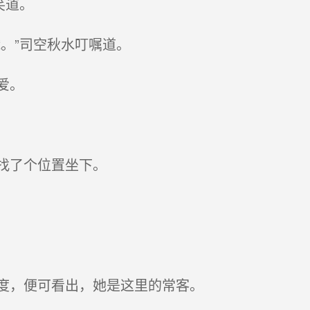
笑道。
。”司空秋水叮嘱道。
爱。
找了个位置坐下。
度，便可看出，她是这里的常客。