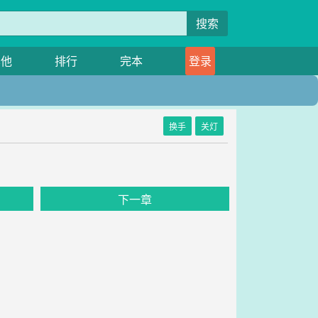
搜索
其他
排行
完本
登录
换手
关灯
下一章