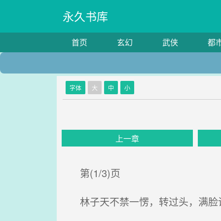
永久书库
首页
玄幻
武侠
都
字体
大
中
小
上一章
第(1/3)页
林子天不禁一愣，转过头，满脸