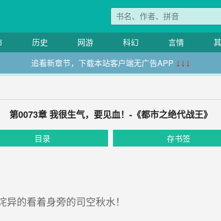
市
历史
网游
科幻
言情
追看新章节，下载本站客户端无广告APP
↓↓↓
第0073章 我很生气，要见血！-《都市之绝代战王》
目录
存书签
诧异的看着身旁的司空秋水！