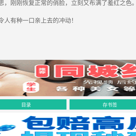
，刚刚恢复正常的俏脸，立刻又布满了羞红之色
令人有种一口亲上去的冲动！
目录
存书签