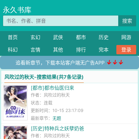
永久书库
搜索
首页
玄幻
武侠
都市
历史
网游
科幻
言情
其他
排行
完本
登录
↓↓↓
追看新章节，下载本站客户端无广告APP
风吹过的秋天-搜索结果(共7条记录)
[都市]都市仙医归来
作者：
风吹过的秋天
状态：连载
更新时间：10-15 23:17:09
最新章节：
无题
[历史]特种兵之妖孽奶爸
作者：
风吹过的秋天