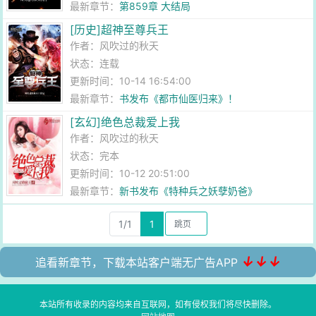
最新章节：
第859章 大结局
[历史]超神至尊兵王
作者：
风吹过的秋天
状态：连载
更新时间：10-14 16:54:00
最新章节：
书发布《都市仙医归来》！
[玄幻]绝色总裁爱上我
作者：
风吹过的秋天
状态：完本
更新时间：10-12 20:51:00
最新章节：
新书发布《特种兵之妖孽奶爸》
1/1
1
↓↓↓
追看新章节，下载本站客户端无广告APP
本站所有收录的内容均来自互联网，如有侵权我们将尽快删除。